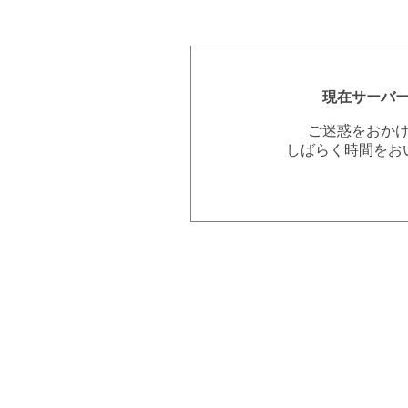
現在サーバ
ご迷惑をおか
しばらく時間をお