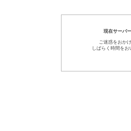
現在サーバ
ご迷惑をおか
しばらく時間をお