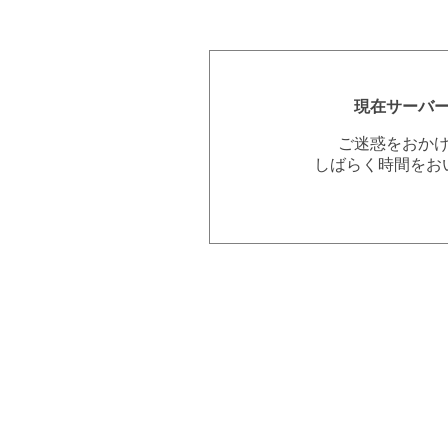
現在サーバ
ご迷惑をおか
しばらく時間をお