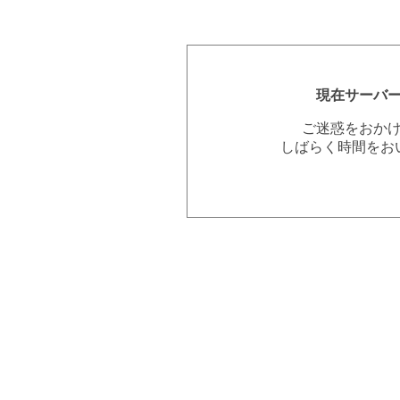
現在サーバ
ご迷惑をおか
しばらく時間をお