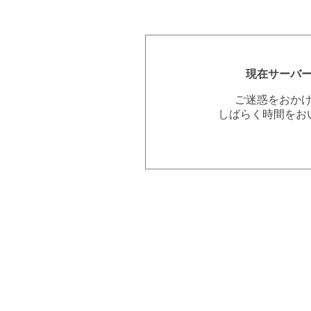
現在サーバ
ご迷惑をおか
しばらく時間をお