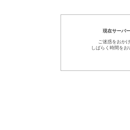
現在サーバ
ご迷惑をおか
しばらく時間をお