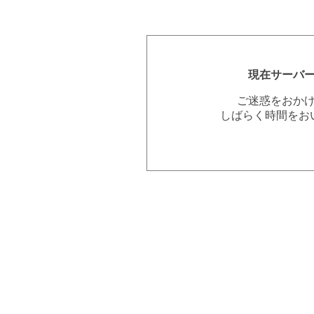
現在サーバ
ご迷惑をおか
しばらく時間をお