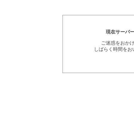
現在サーバ
ご迷惑をおか
しばらく時間をお