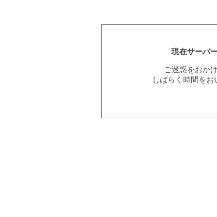
現在サーバ
ご迷惑をおか
しばらく時間をお