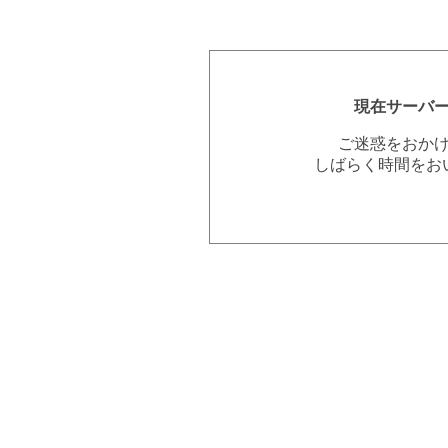
現在サーバ
ご迷惑をおか
しばらく時間をお