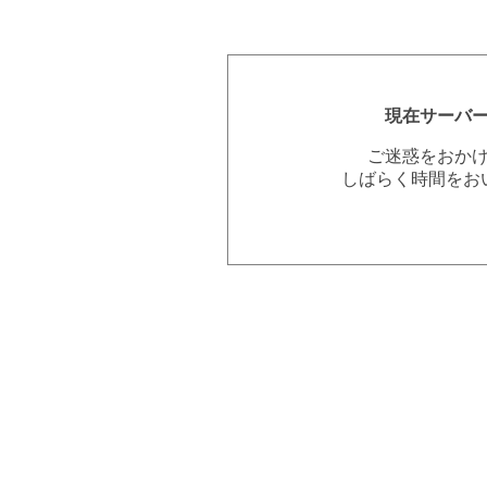
現在サーバ
ご迷惑をおか
しばらく時間をお