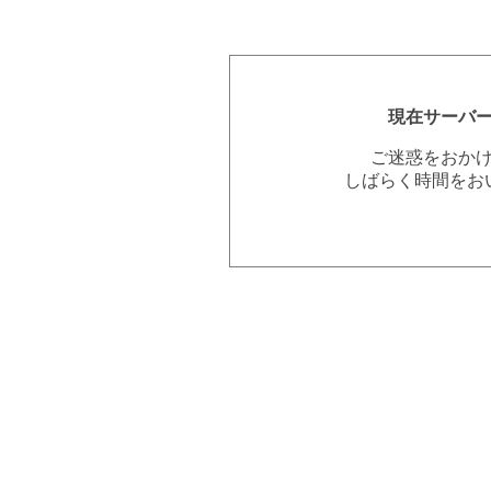
現在サーバ
ご迷惑をおか
しばらく時間をお