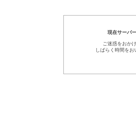
現在サーバ
ご迷惑をおか
しばらく時間をお