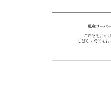
現在サーバ
ご迷惑をおか
しばらく時間をお