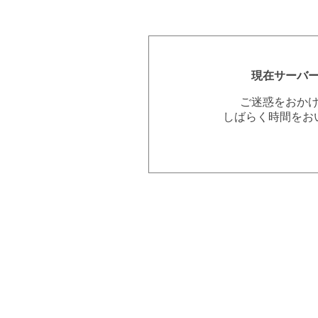
現在サーバ
ご迷惑をおか
しばらく時間をお