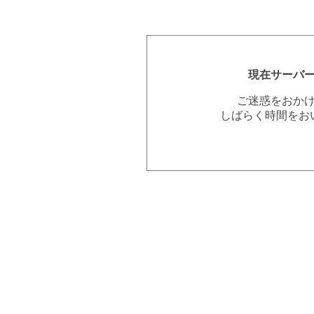
現在サーバ
ご迷惑をおか
しばらく時間をお