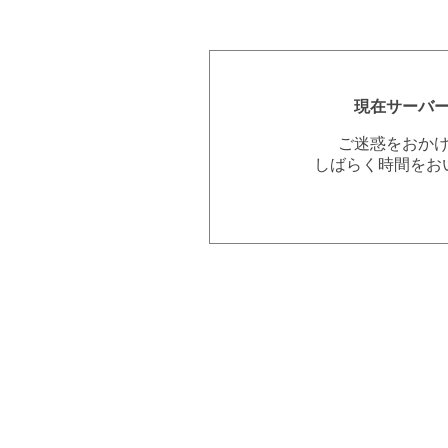
現在サーバ
ご迷惑をおか
しばらく時間をお