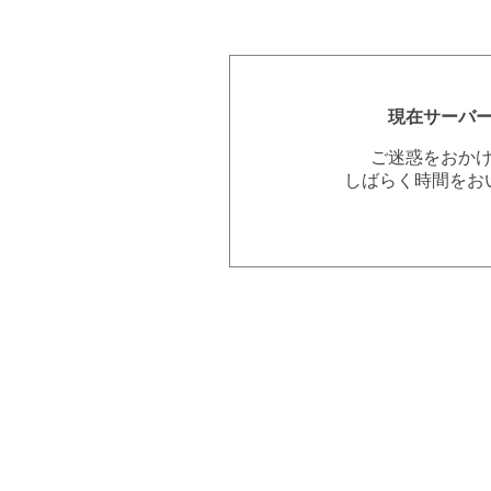
現在サーバ
ご迷惑をおか
しばらく時間をお