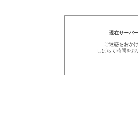
現在サーバ
ご迷惑をおか
しばらく時間をお