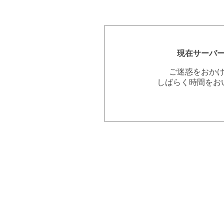
現在サーバ
ご迷惑をおか
しばらく時間をお