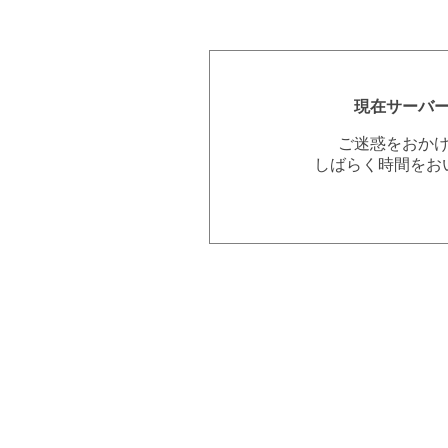
現在サーバ
ご迷惑をおか
しばらく時間をお