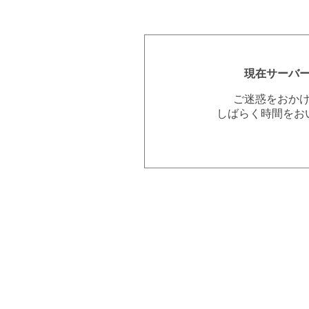
現在サーバ
ご迷惑をおか
しばらく時間をお