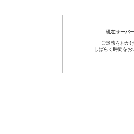
現在サーバ
ご迷惑をおか
しばらく時間をお