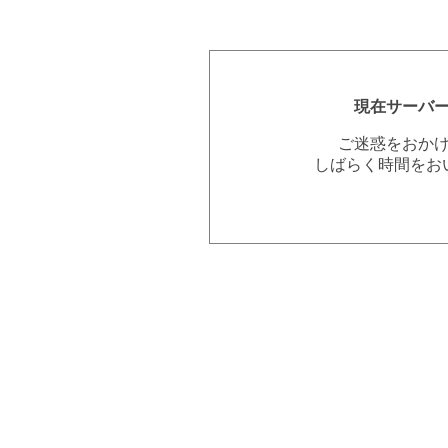
現在サーバ
ご迷惑をおか
しばらく時間をお