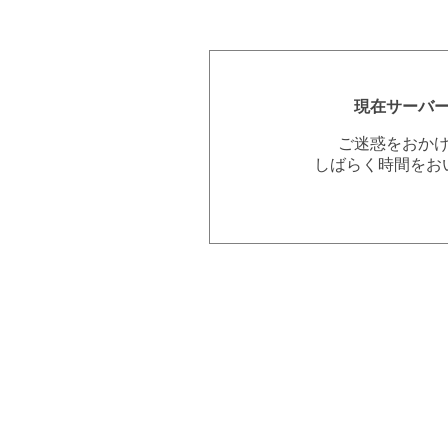
現在サーバ
ご迷惑をおか
しばらく時間をお