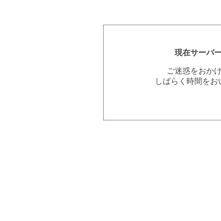
現在サーバ
ご迷惑をおか
しばらく時間をお