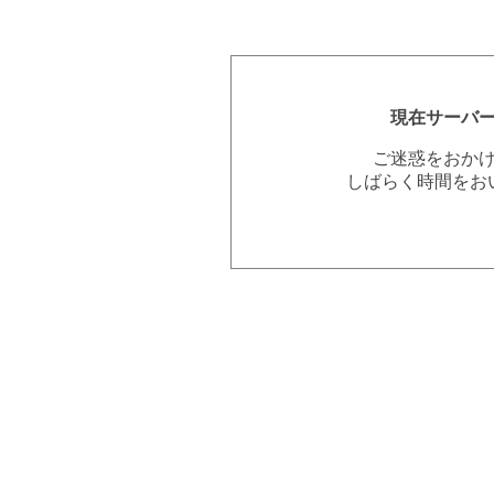
現在サーバ
ご迷惑をおか
しばらく時間をお