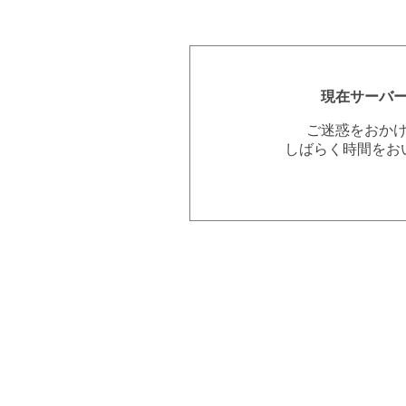
現在サーバ
ご迷惑をおか
しばらく時間をお