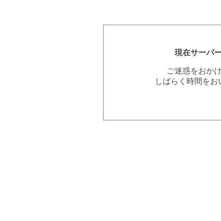
現在サーバ
ご迷惑をおか
しばらく時間をお