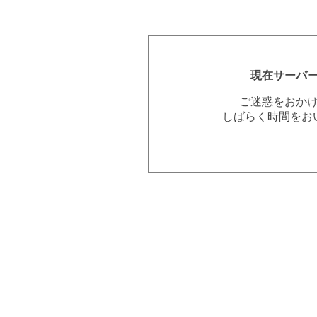
現在サーバ
ご迷惑をおか
しばらく時間をお