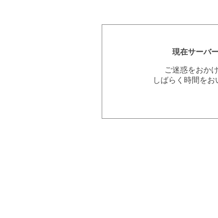
現在サーバ
ご迷惑をおか
しばらく時間をお