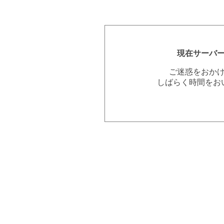
現在サーバ
ご迷惑をおか
しばらく時間をお