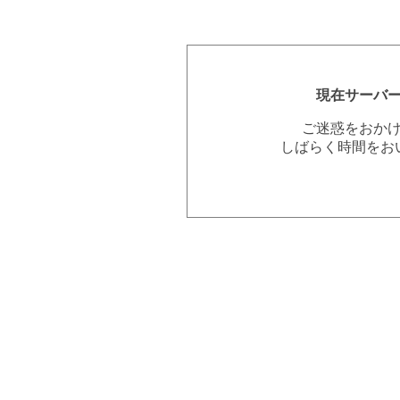
現在サーバ
ご迷惑をおか
しばらく時間をお