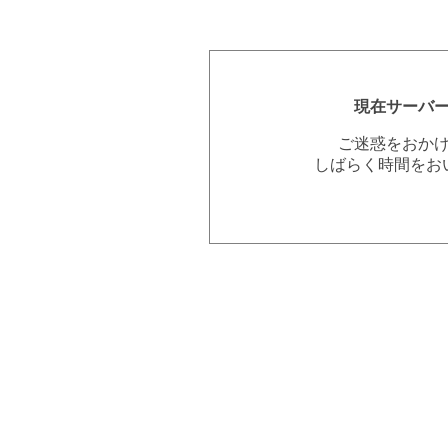
現在サーバ
ご迷惑をおか
しばらく時間をお