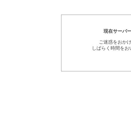
現在サーバ
ご迷惑をおか
しばらく時間をお