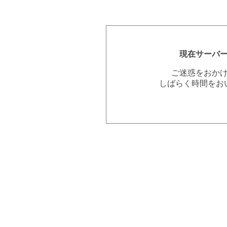
現在サーバ
ご迷惑をおか
しばらく時間をお