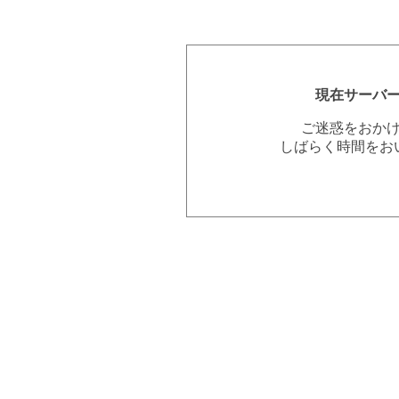
現在サーバ
ご迷惑をおか
しばらく時間をお