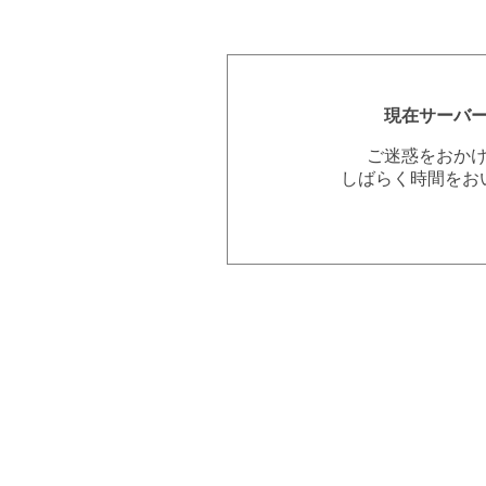
現在サーバ
ご迷惑をおか
しばらく時間をお