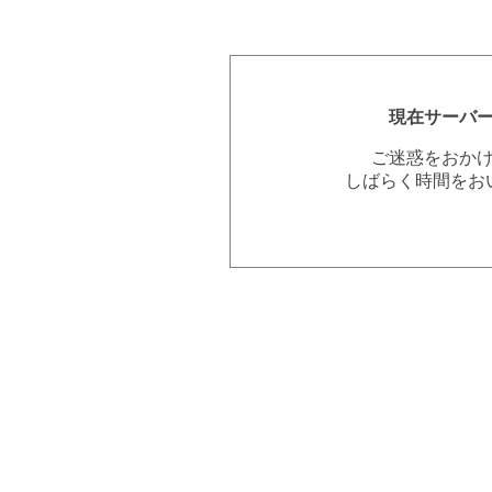
現在サーバ
ご迷惑をおか
しばらく時間をお