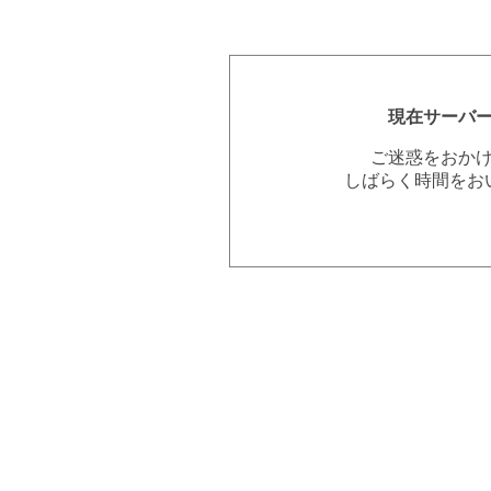
現在サーバ
ご迷惑をおか
しばらく時間をお