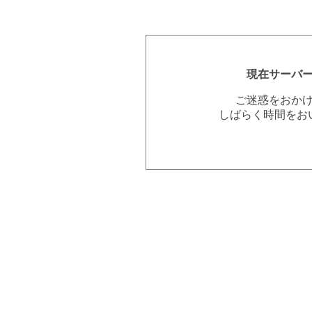
現在サーバ
ご迷惑をおか
しばらく時間をお