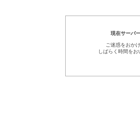
現在サーバ
ご迷惑をおか
しばらく時間をお