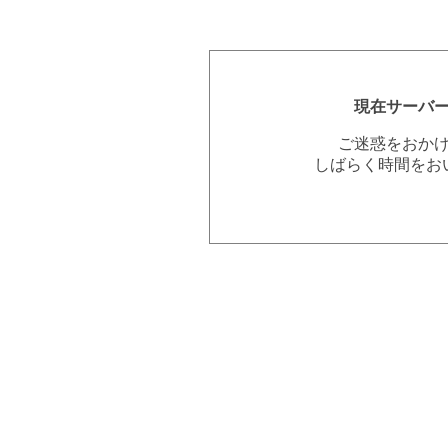
現在サーバ
ご迷惑をおか
しばらく時間をお