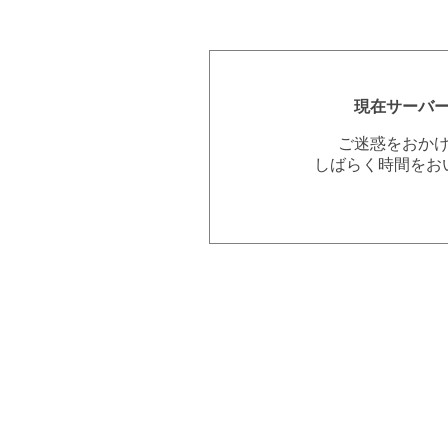
現在サーバ
ご迷惑をおか
しばらく時間をお