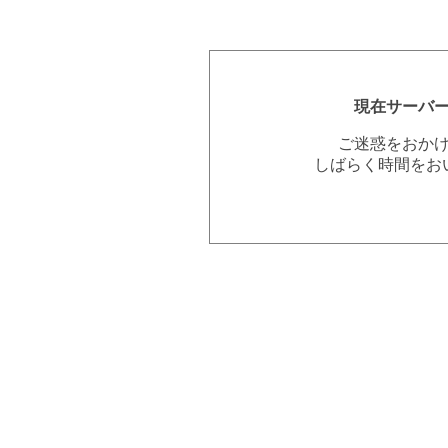
現在サーバ
ご迷惑をおか
しばらく時間をお