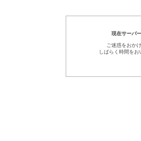
現在サーバ
ご迷惑をおか
しばらく時間をお