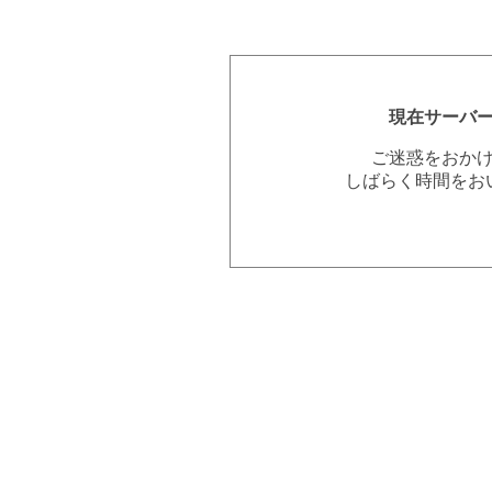
現在サーバ
ご迷惑をおか
しばらく時間をお