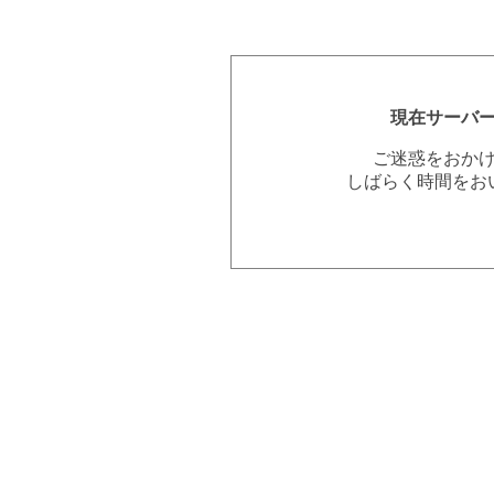
現在サーバ
ご迷惑をおか
しばらく時間をお