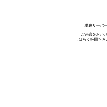
現在サーバ
ご迷惑をおか
しばらく時間をお