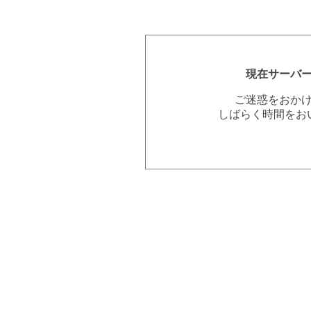
現在サーバ
ご迷惑をおか
しばらく時間をお